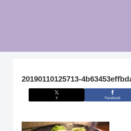
20190110125713-4b63453effbd
X
Facebook