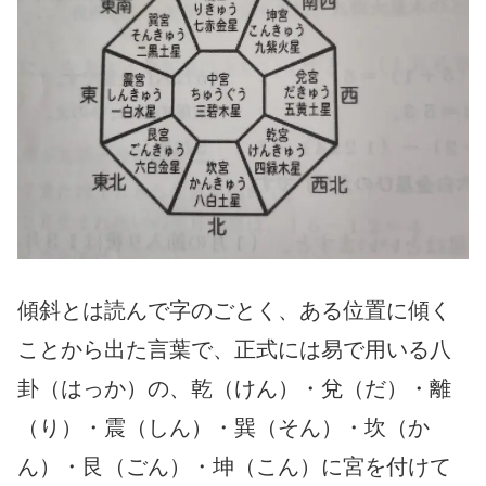
傾斜とは読んで字のごとく、ある位置に傾く
ことから出た言葉で、正式には易で用いる八
卦（はっか）の、乾（けん）・兌（だ）・離
（り）・震（しん）・巽（そん）・坎（か
ん）・艮（ごん）・坤（こん）に宮を付けて