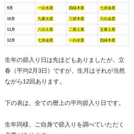
9月
一白水星
四緑木星
七赤金星
10月
九紫火星
三碧木星
六白金星
11月
八白土星
二黒土星
五黄土星
12月
七赤金星
一白水星
四緑木星
生年の節入り日は先ほどもありましたが、立
春（平均2月3日）ですが、生月はそれが当然
ながら12回あります。
下の表は、全ての暦上の平均節入り日です。
生年同様、ご自身で節入りを調べていただく