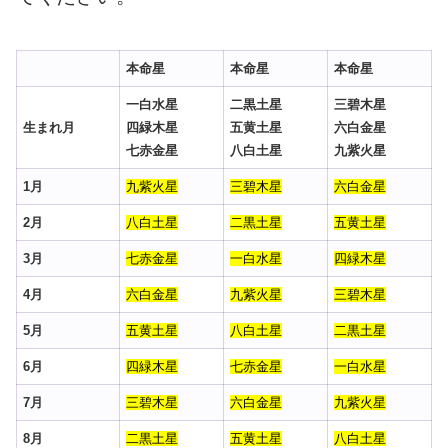
本命星
本命星
本命星
一白水星
二黒土星
三碧木星
生まれ月
四緑木星
五黄土星
六白金星
七赤金星
八白土星
九紫火星
1月
九紫火星
三碧木星
六白金星
2月
八白土星
二黒土星
五黄土星
3月
七赤金星
一白水星
四緑木星
4月
六白金星
九紫火星
三碧木星
5月
五黄土星
八白土星
二黒土星
6月
四緑木星
七赤金星
一白水星
7月
三碧木星
六白金星
九紫火星
8月
二黒土星
五黄土星
八白土星