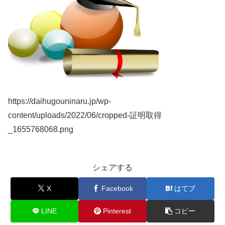
https://daihugouninaru.jp/wp-
content/uploads/2022/06/cropped-証明取得
_1655768068.png
シェアする
X
Facebook
はてブ
LINE
Pinterest
コピー