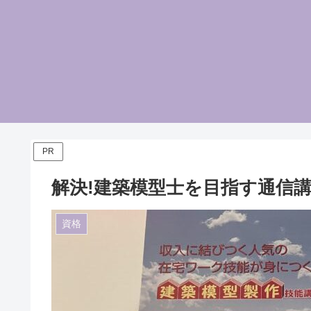
PR
解決!建築模型士を目指す通信
資格